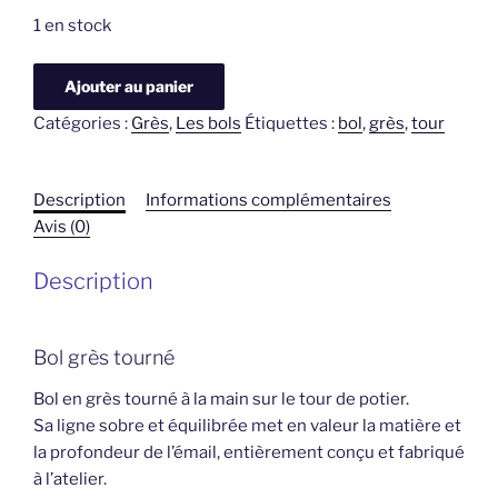
1 en stock
quantité
Ajouter au panier
de
Catégories :
Grès
,
Les bols
Étiquettes :
bol
,
grès
,
tour
Bol
grès
Description
Informations complémentaires
Avis (0)
Description
Bol grès tourné
Bol en grès tourné à la main sur le tour de potier.
Sa ligne sobre et équilibrée met en valeur la matière et
la profondeur de l’émail, entièrement conçu et fabriqué
à l’atelier.