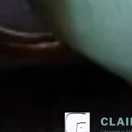
CLAI
Céramique éth