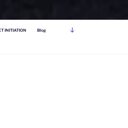
Descendre
T INITIATION
Blog
au
contenu
anal autour des arts de la
 le grès et la faïence,
es et petites séries.
ation de la pièce. Le