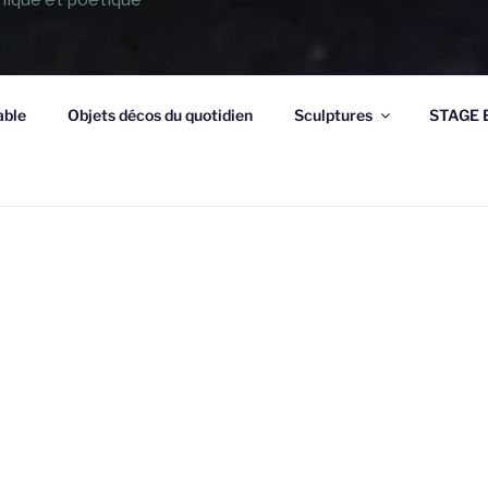
able
Objets décos du quotidien
Sculptures
STAGE E
IQUE
Occitanie – Atelier fondé en 2017
Je développe un travail céramique artis
table et de l’objet décoratif. Je travaille
principalement au tour, en pièces uniqu
Chaque terre est choisie selon la destin