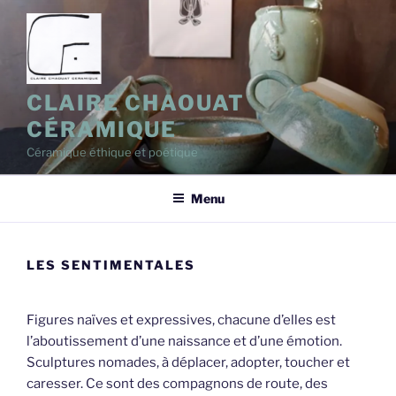
Aller
au
contenu
principal
CLAIRE CHAOUAT
CÉRAMIQUE
Céramique éthique et poétique
Menu
LES SENTIMENTALES
Figures naïves et expressives, chacune d’elles est
l’aboutissement d’une naissance et d’une émotion.
Sculptures nomades, à déplacer, adopter, toucher et
caresser. Ce sont des compagnons de route, des