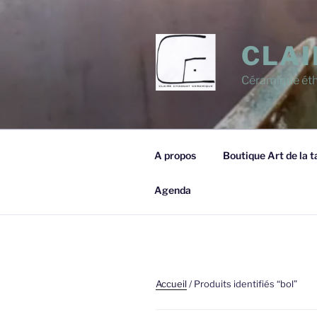
Aller
au
contenu
CLAI
principal
Céramique éth
A propos
Boutique Art de la t
Agenda
Accueil
/ Produits identifiés “bol”