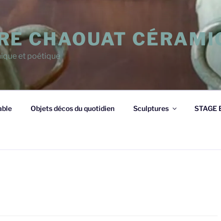
RE CHAOUAT CÉRAMI
ique et poétique
able
Objets décos du quotidien
Sculptures
STAGE E