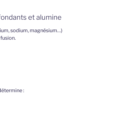
: fondants et alumine
sium, sodium, magnésium…)
fusion.
détermine :