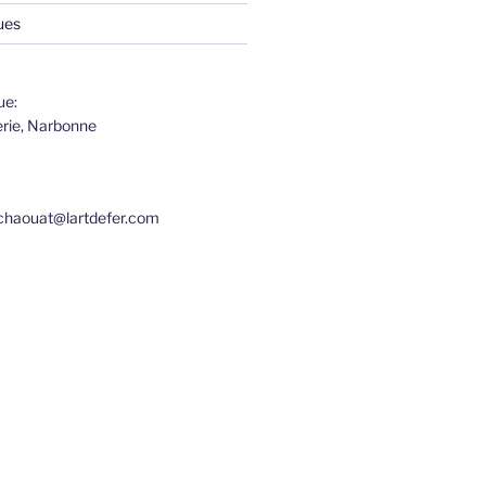
ues
ue:
erie, Narbonne
echaouat@lartdefer.com