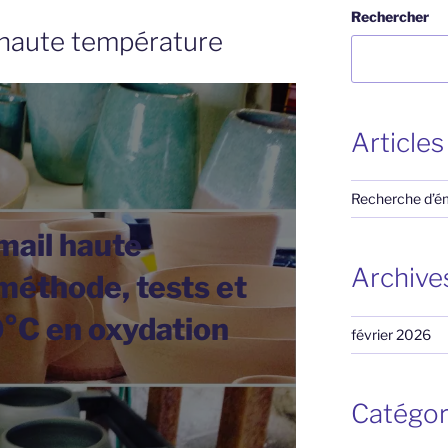
Rechercher
 haute température
Articles
Recherche d’ém
mail haute
Archive
méthode, tests et
0°C en oxydation
février 2026
Catégor