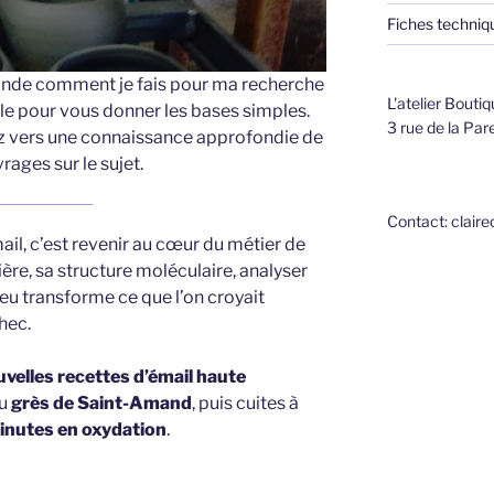
Fiches techniq
nde comment je fais pour ma recherche
L'atelier Boutiq
ticle pour vous donner les bases simples.
3 rue de la Par
z vers une connaissance approfondie de
rages sur le sujet.
Contact: clair
il, c’est revenir au cœur du métier de
re, sa structure moléculaire, analyser
feu transforme ce que l’on croyait
hec.
uvelles recettes d’émail haute
du
grès de Saint-Amand
, puis cuites à
minutes en oxydation
.