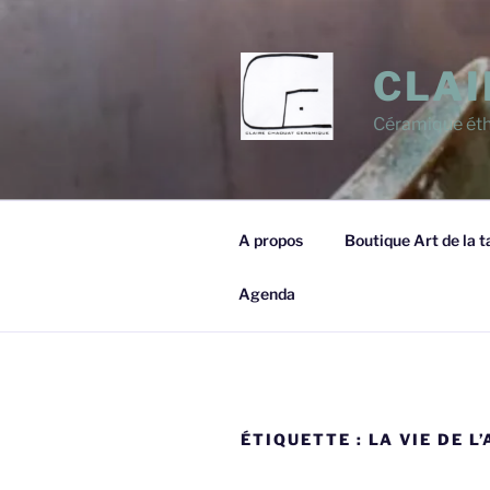
Aller
au
contenu
CLAI
principal
Céramique éth
A propos
Boutique Art de la t
Agenda
ÉTIQUETTE :
LA VIE DE L