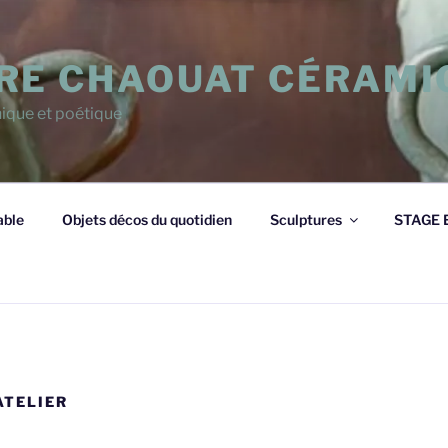
RE CHAOUAT CÉRAMI
ique et poétique
able
Objets décos du quotidien
Sculptures
STAGE E
’ATELIER