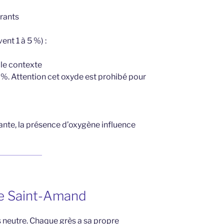
rants
ent 1 à 5 %) :
 le contexte
 %. Attention cet oxyde est prohibé pour
te, la présence d’oxygène influence
de Saint-Amand
is neutre. Chaque grès a sa propre