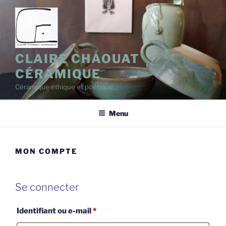
Aller
au
contenu
principal
CLAIRE CHAOUAT
CÉRAMIQUE
Céramique éthique et poétique
Menu
MON COMPTE
Se connecter
Obligatoire
Identifiant ou e-mail
*